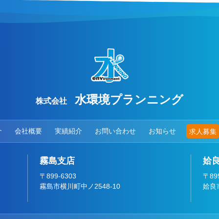
水環境プランニング
株式会社
介
会社概要
実績紹介
お問い合わせ
お知らせ
求人募集
霧島支店
姶
〒899-6303
〒899
霧島市横川町中ノ2548-10
姶良