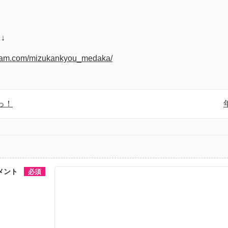
ら↓
gram.com/mizukankyou_medaka/
っ！
メント