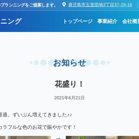
ルプランニングをご提案します。
鹿児島市玉里団地3丁目37-19-16
ンニング
トップページ
事業紹介
会社概
お知らせ
花盛り！
2021年6月21日
経過。ずいぶん増えてきました♪♪
カラフルな色のお花で賑やかです！