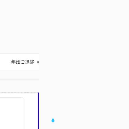
年始ご挨拶
»