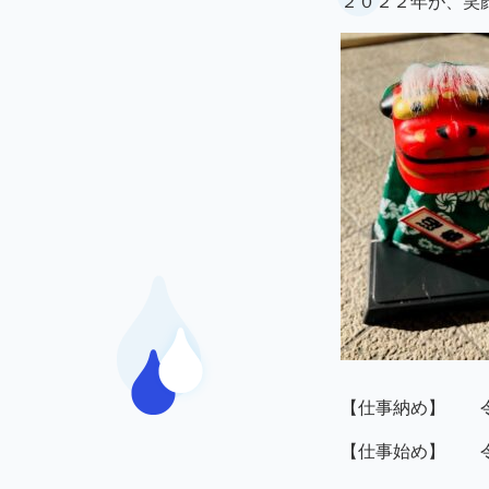
２０２２年が、笑
【仕事納め】 令
【仕事始め】 令