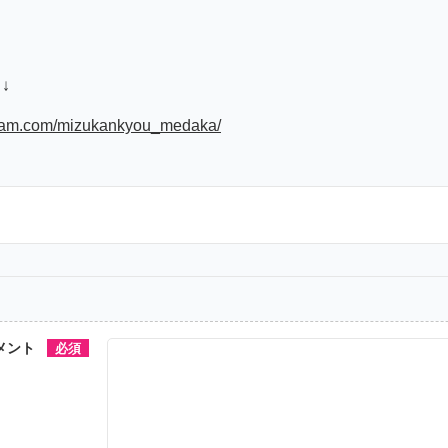
ら↓
gram.com/mizukankyou_medaka/
メント