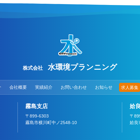
水環境プランニング
株式会社
介
会社概要
実績紹介
お問い合わせ
お知らせ
求人募集
霧島支店
姶
〒899-6303
〒899
霧島市横川町中ノ2548-10
姶良